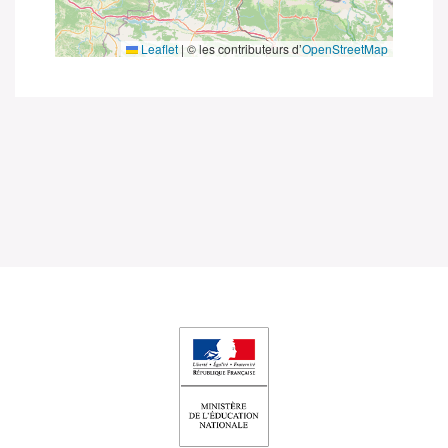
Leaflet
|
© les contributeurs d’
OpenStreetMap